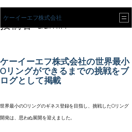
内
ケーイーエフ株式会社
投稿者:
admin
容
を
ス
ケーイーエフ株式会社の世界最小
キ
Oリングができるまでの挑戦をブ
ッ
ログとして掲載
プ
世界最小のOリングのギネス登録を目指し、挑戦したOリング
開発は、思わぬ展開を迎えました。