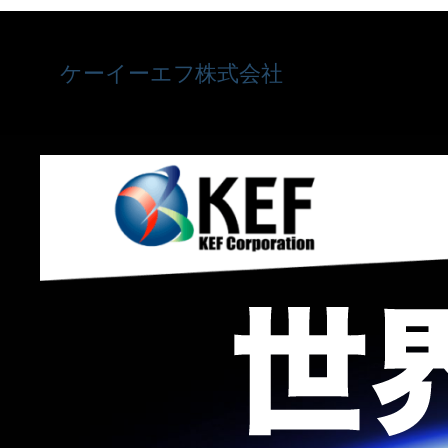
内
容
ケーイーエフ株式会社
を
ス
キ
ッ
プ