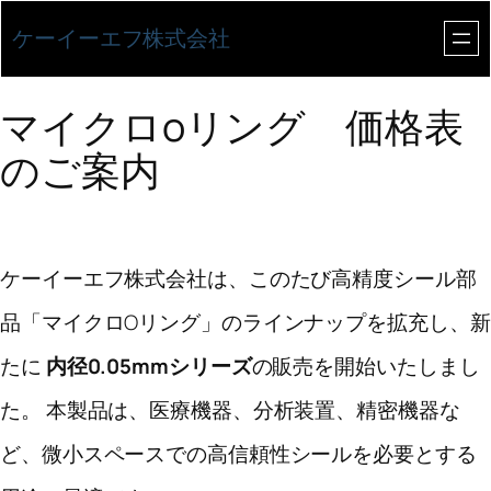
内
ケーイーエフ株式会社
容
を
マイクロoリング 価格表
ス
のご案内
キ
ッ
ケーイーエフ株式会社は、このたび高精度シール部
プ
品「マイクロOリング」のラインナップを拡充し、新
たに
内径0.05mmシリーズ
の販売を開始いたしまし
た。 本製品は、医療機器、分析装置、精密機器な
ど、微小スペースでの高信頼性シールを必要とする