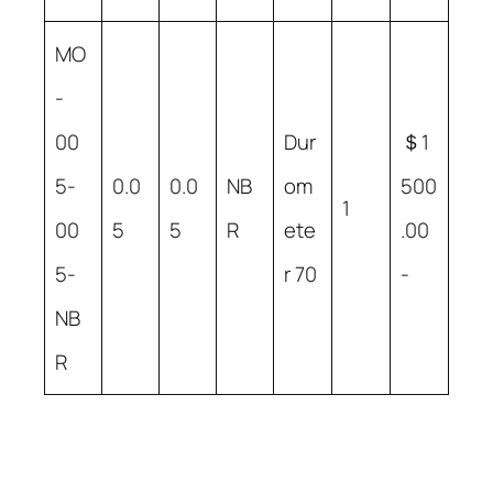
MO
-
00
Dur
＄1
5-
0.0
0.0
NB
om
500
1
00
5
5
R
ete
.00
5-
r 70
-
NB
R