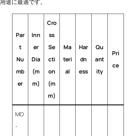
用途に最適です。
Cro
Par
Inn
ss
t
er
Se
Ma
Har
Qu
Pri
Nu
Dia
cti
teri
dn
ant
ce
mb
(m
on
al
ess
ity
er
m)
(m
m)
MO
-