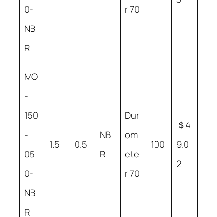
0-
r 70
NB
R
MO
-
150
Dur
＄4
-
NB
om
1.5
0.5
100
9.0
05
R
ete
2
0-
r 70
NB
R