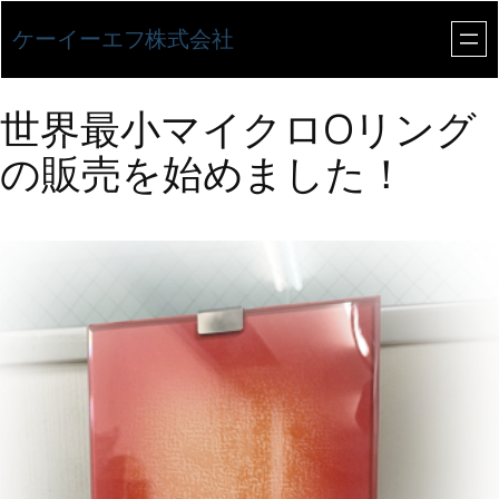
内
ケーイーエフ株式会社
容
を
世界最小マイクロOリング
ス
の販売を始めました！
キ
ッ
プ